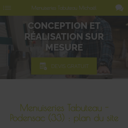
Menuiseries Tabuteau Michaël
CONCEPTION ET
RÉALISATION SUR
MESURE
DEVIS GRATUIT
Menuiseries Tabuteau -
Podensac (33) : plan du site