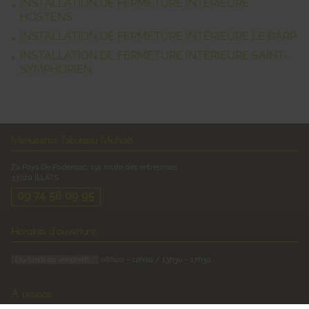
INSTALLATION DE FERMETURE INTÉRIEURE
HOSTENS
INSTALLATION DE FERMETURE INTÉRIEURE LE BARP
INSTALLATION DE FERMETURE INTÉRIEURE SAINT-
SYMPHORIEN
Menuiseries Tabuteau Michaël
Za Pays De Podensac, 191 route des entreprises
33720
ILLATS
09 74 56 09 95
Horaires d'ouverture
Du lundi au vendredi :
08h00 - 12h00 / 13h30 - 17h30
À propos