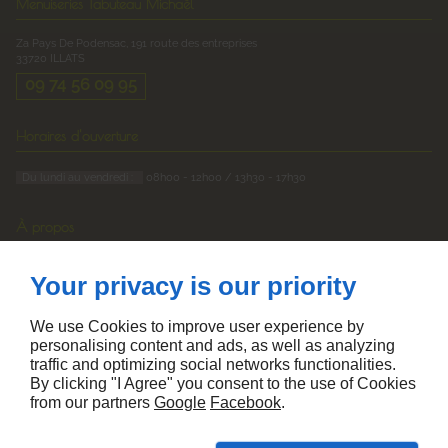
Menuiseries Tabuteau Michaël
Za Pays De Podensac, 191 route des entreprises
33720
ILLATS
09 74 56 09 95
Horaires d'ouverture
Du lundi au vendredi :
08h00 - 12h00 / 13h30 - 17h30
À propos
Accueil
Your privacy is our priority
Devis
Mentions légales
Plan du site
We use Cookies to improve user experience by
personalising content and ads, as well as analyzing
Suivez-nous
traffic and optimizing social networks functionalities.
By clicking "I Agree" you consent to the use of Cookies
from our partners
Google
Facebook
.