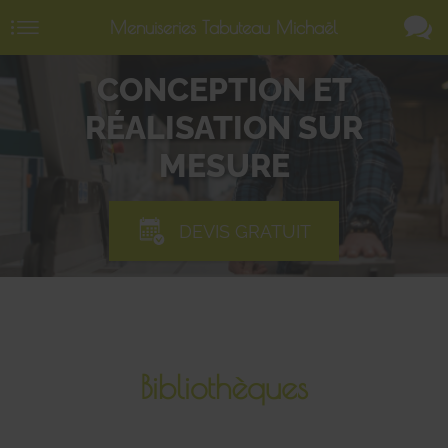
Menuiseries Tabuteau Michaël
CONCEPTION ET
RÉALISATION SUR
MESURE
DEVIS GRATUIT
Bibliothèques