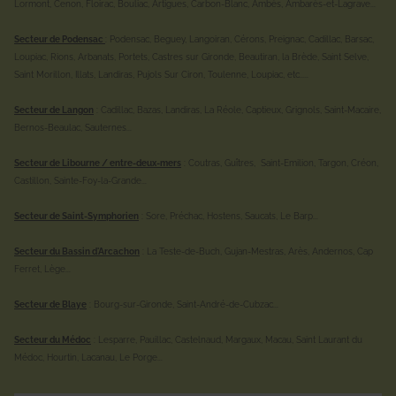
Lormont, Cenon, Floirac, Bouliac, Artigues, Carbon-Blanc, Ambès, Ambarès-et-Lagrave...
Secteur de Podensac
: Podensac, Beguey, Langoiran, Cérons, Preignac, Cadillac, Barsac,
Loupiac, Rions, Arbanats, Portets, Castres sur Gironde, Beautiran, la Brède, Saint Selve,
Saint Morillon, Illats, Landiras, Pujols Sur Ciron, Toulenne, Loupiac, etc.....
Secteur de Langon
: Cadillac, Bazas, Landiras, La Réole, Captieux, Grignols, Saint-Macaire,
Bernos-Beaulac, Sauternes...
Secteur de Libourne / entre-deux-mers
: Coutras, Guîtres, Saint-Emilion, Targon, Créon,
Castillon, Sainte-Foy-la-Grande...
Secteur de Saint-Symphorien
: Sore, Préchac, Hostens, Saucats, Le Barp...
Secteur du Bassin d'Arcachon
: La Teste-de-Buch, Gujan-Mestras, Arès, Andernos, Cap
Ferret, Lège...
Secteur de Blaye
: Bourg-sur-Gironde, Saint-André-de-Cubzac...
Secteur du Médoc
: Lesparre, Pauillac, Castelnaud, Margaux, Macau, Saint Laurant du
Médoc, Hourtin, Lacanau, Le Porge...