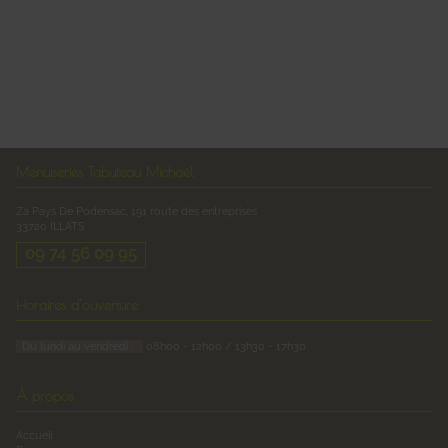
Menuiseries Tabuteau Michaël
Za Pays De Podensac, 191 route des entreprises
33720
ILLATS
09 74 56 09 95
Horaires d'ouverture
Du lundi au vendredi :
08h00 - 12h00 / 13h30 - 17h30
À propos
Accueil