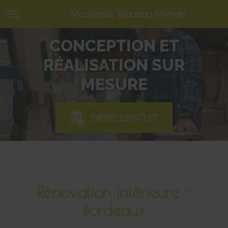
Menuiseries Tabuteau Michaël
CONCEPTION ET
RÉALISATION SUR
MESURE
DEVIS GRATUIT
Rénovation intérieure -
Bordeaux