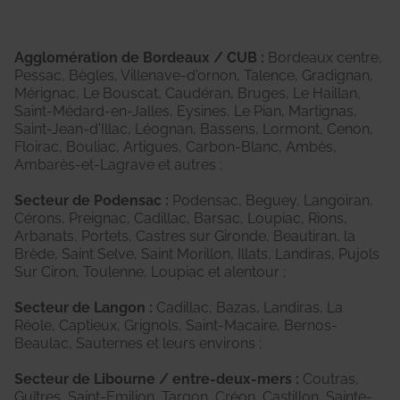
Agglomération de Bordeaux / CUB :
Bordeaux centre,
Pessac, Bègles, Villenave-d'ornon, Talence, Gradignan,
Mérignac, Le Bouscat, Caudéran, Bruges, Le Haillan,
Saint-Médard-en-Jalles, Eysines, Le Pian, Martignas,
Saint-Jean-d'Illac, Léognan, Bassens, Lormont, Cenon,
Floirac, Bouliac, Artigues, Carbon-Blanc, Ambès,
Ambarès-et-Lagrave et autres ;
Secteur de Podensac :
Podensac, Beguey, Langoiran,
Cérons, Preignac, Cadillac, Barsac, Loupiac, Rions,
Arbanats, Portets, Castres sur Gironde, Beautiran, la
Brède, Saint Selve, Saint Morillon, Illats, Landiras, Pujols
Sur Ciron, Toulenne, Loupiac et alentour ;
Secteur de Langon :
Cadillac, Bazas, Landiras, La
Réole, Captieux, Grignols, Saint-Macaire, Bernos-
Beaulac, Sauternes et leurs environs ;
Secteur de Libourne / entre-deux-mers :
Coutras,
Guîtres, Saint-Emilion, Targon, Créon, Castillon, Sainte-