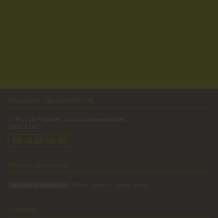
Menuiseries Tabuteau Michaël
Za Pays De Podensac, 191 route des entreprises
33720
ILLATS
09 74 56 09 95
Horaires d'ouverture
Du lundi au vendredi :
08h00 - 12h00 / 13h30 - 17h30
À propos