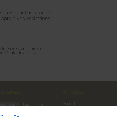
 optez pour l'assurance
adapté à vos aspirations
tre son savoir-faire à
an. Contactez-nous.
'ouverture
À propos
Accueil
vendredi :
08h00 - 12h00 /
Devis
Mentions légales