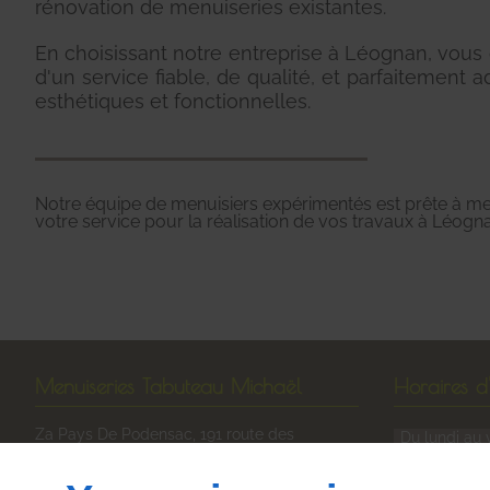
rénovation de menuiseries existantes.
En choisissant notre entreprise à Léognan, vous
d'un service fiable, de qualité, et parfaitement 
esthétiques et fonctionnelles.
Notre équipe de menuisiers expérimentés est prête à met
votre service pour la réalisation de vos travaux à Léogn
Menuiseries Tabuteau Michaël
Horaires d
Za Pays De Podensac, 191 route des
Du lundi au 
entreprises
13h30 - 17h30
33720
ILLATS