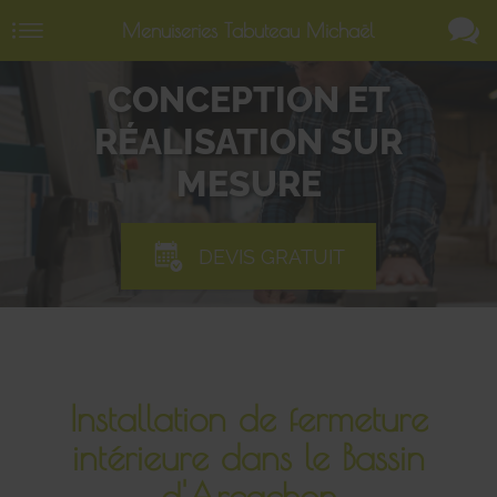
Menuiseries Tabuteau Michaël
CONCEPTION ET
RÉALISATION SUR
MESURE
DEVIS GRATUIT
Installation de fermeture
intérieure dans le Bassin
d'Arcachon