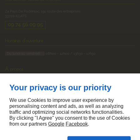
Za Pays De Podensac, 191 route des entreprises
33720
ILLATS
09 74 56 09 95
Horaires d'ouverture
Du lundi au vendredi :
08h00 - 12h00 / 13h30 - 17h30
À propos
Accueil
Your privacy is our priority
Devis
Mentions légales
Plan du site
We use Cookies to improve user experience by
personalising content and ads, as well as analyzing
Suivez-nous
traffic and optimizing social networks functionalities.
By clicking "I Agree" you consent to the use of Cookies
from our partners
Google
Facebook
.