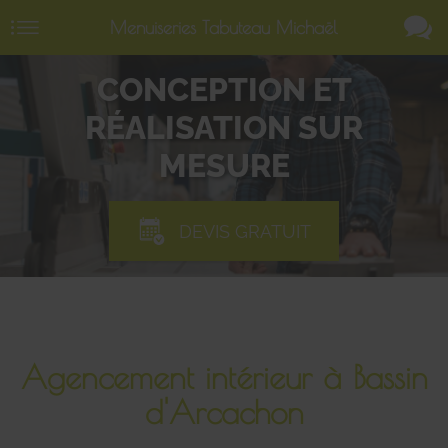
Menuiseries Tabuteau Michaël
CONCEPTION ET
RÉALISATION SUR
MESURE
DEVIS GRATUIT
Agencement intérieur à Bassin
d'Arcachon